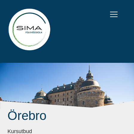
Örebro
Kursutbud