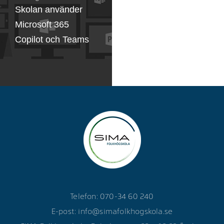
Skolan använder
Microsoft 365
Copilot och Teams
Telefon: 070-34 60 240
E-post:
info@simafolkhogskola.se