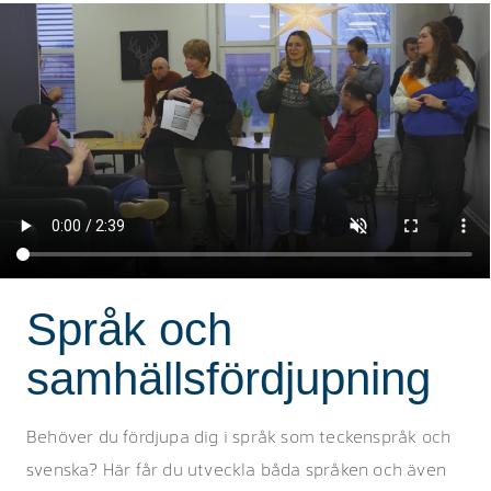
Språk och
samhällsfördjupning
Behöver du fördjupa dig i språk som teckenspråk och
svenska? Här får du utveckla båda språken och även