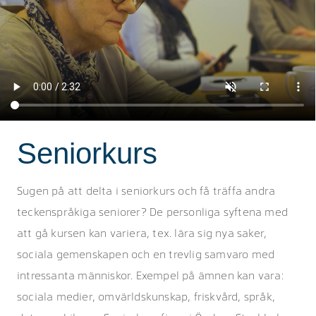
Seniorkurs
Sugen på att delta i seniorkurs och få träffa andra
teckenspråkiga seniorer? De personliga syftena med
att gå kursen kan variera, tex. lära sig nya saker,
sociala gemenskapen och en trevlig samvaro med
intressanta människor. Exempel på ämnen kan vara:
sociala medier, omvärldskunskap, friskvård, språk,