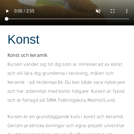
Konst
Konst och keramik
Kursen vänder sig till dig som är intresserad av konst
och vill lära dig grunderna i teckning, måleri och
keramik - på teckenspråk. Du kan både vara nybörjare
och har arbetetat med konst tidigare. Kursen är fysisk
och är förlagd på SIMA Folkhögskola Malmö/Lund.
Kursen är en grundläggande kurs i konst och keramik.
Genom praktiska övningar och egna projekt utvecklar