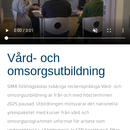
Vård- och
omsorgsutbildning
SIMA folkhögskolas tvååriga teckenspråkiga Vård- och
omsorgsutbildning är från och med höstterminen
2025 pausad. Utbildningen motsvarar det nationella
yrkespaketet med kurser från vård och
omsorgsprogrammet utformat för arbete som
undersköterska. Utbildningen är CSN berättigad. Efter