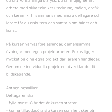
du ditt konstnärliga uttryck. Du får möjlighet att
arbeta med olika tekniker i teckning, måleri, grafik
och keramik. Tillsammans med andra deltagare och
lärare får du diskutera och samtala om bilder och
konst.
På kursen varvas föreläsningar, gemensamma
övningar med egna projektarbeten. Fokus ligger
mycket på dina egna projekt där läraren handleder.
Genom de individuella projekten utvecklar du ditt
bildskapande.
Antagningsvillkor:
Deltagaren ska:
- fylla minst 18 år det år kursen startar
- kunna tillgodogöra sig kursen som helt sker på