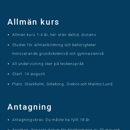
Allmän kurs
Allmän kurs 1-4 år, hel- eller deltid, distans.
Studier för allmänbildning och behörigheter
motsvarande grundskolenivå och gymnasienivå.
All undervisning sker på teckenspråk.
Start: 14 augusti
Plats: Stockholm, Göteborg, Örebro och Malmö/Lund.
Antagning
Antagningskrav: Du måste ha fyllt 18 år.
Ansökan: Senaste datum för höstterminen är 20 maj och