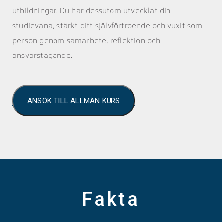
utbildningar. Du har dessutom utvecklat din
studievana, stärkt ditt självförtroende och vuxit som
person genom samarbete, reflektion och
ansvarstagande.
ANSÖK TILL ALLMÄN KURS
Fakta