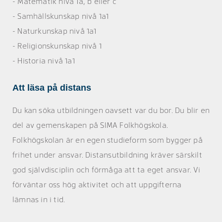
- Matematik nivå 1a, b eller c
- Samhällskunskap nivå 1a1
- Naturkunskap nivå 1a1
- Religionskunskap nivå 1
- Historia nivå 1a1
Att läsa på distans
Du kan söka utbildningen oavsett var du bor. Du blir en
del av gemenskapen på SIMA Folkhögskola.
Folkhögskolan är en egen studieform som bygger på
frihet under ansvar. Distansutbildning kräver särskilt
god självdisciplin och förmåga att ta eget ansvar. Vi
förväntar oss hög aktivitet och att uppgifterna
lämnas in i tid.