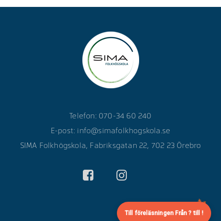
Telefon: 070-34 60 240
E-post:
info@simafolkhogskola.se
SIMA Folkhögskola, Fabriksgatan 22, 702 23 Örebro
Till föreläsningen Från ? till !