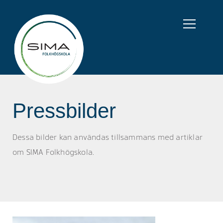
Pressbilder
Dessa bilder kan användas tillsammans med artiklar
om SIMA Folkhögskola.